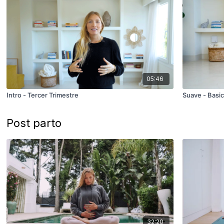
05:46
Intro - Tercer Trimestre
Suave - Basic
Post parto
32:20