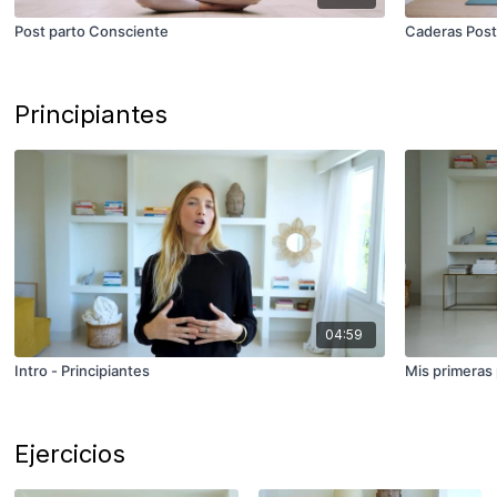
Post parto Consciente
Caderas Post
Principiantes
04:59
Intro - Principiantes
Mis primeras
Ejercicios