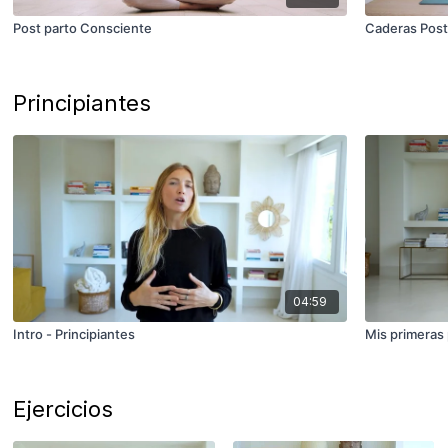
Post parto Consciente
Caderas Post
Principiantes
04:59
Intro - Principiantes
Mis primeras
Ejercicios