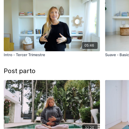
05:46
Intro - Tercer Trimestre
Suave - Basic
Post parto
32:20