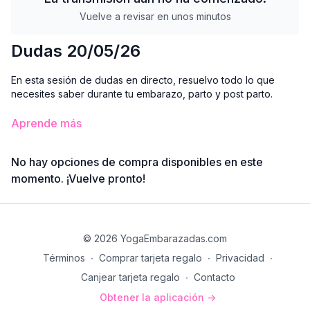
Vuelve a revisar en unos minutos
Dudas 20/05/26
En esta sesión de dudas en directo, resuelvo todo lo que
necesites saber durante tu embarazo, parto y post parto.
Espero poder ayudarte con mi experiencia.
Aprende más
Nos vemos a las 13h, hora española.
No hay opciones de compra disponibles en este
Un abrazo!
momento. ¡Vuelve pronto!
Lucía
© 2026 YogaEmbarazadas.com
Términos
∙
Comprar tarjeta regalo
∙
Privacidad
∙
Canjear tarjeta regalo
∙
Contacto
Obtener la aplicación ->