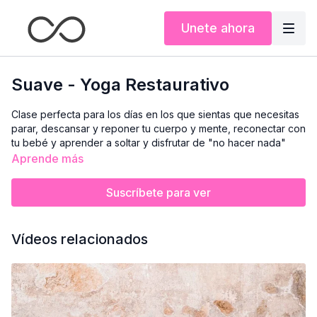
Unete ahora
Suave - Yoga Restaurativo
Clase perfecta para los días en los que sientas que necesitas
parar, descansar y reponer tu cuerpo y mente, reconectar con
tu bebé y aprender a soltar y disfrutar de "no hacer nada"
más que estar con tu bebé.
Aprende más
¿No tienes bloques, bolster o cinturón? ¡No te preocupes!
Suscríbete para ver
Puedes usar un libro, una almohada o un cinturón de casa. Te
ayudarán a conseguir el mismo soporte. También puedes
encontrarlos en
https://www.theclassyoga.com/tienda/
Vídeos relacionados