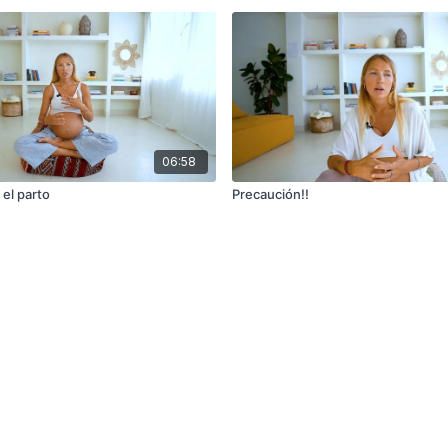
06:58
el parto
Precaución!!